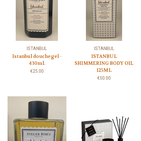
ISTANBUL
ISTANBUL
Istanbul douchegel -
ISTANBUL
430ml.
SHIMMERING BODY OIL
125ML
€25.00
€50.00