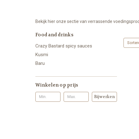
Bekijk hier onze sectie van verrassende voedingspro
Food and drinks
Sorter
Crazy Bastard spicy sauces
Kusmi
Baru
Winkelen op prijs
Bijwerken