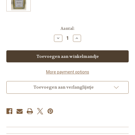
Huidige
Aantal:
voorraad:
Hoeveelheid
Hoeveelheid
verlagen
verhogen
van
van
ISTANBUL
ISTANBUL
REED
REED
DIFFUSER
DIFFUSER
2500ML
2500ML
More payment options
Toevoegen aan verlanglijstje