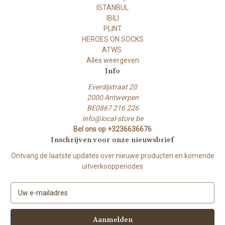
ISTANBUL
IBILI
PLINT
HEROES ON SOCKS
ATWS.
Alles weergeven
Info
Everdijstraat 20
2000 Antwerpen
BE0867 216 226
info@local-store.be
Bel ons op +3236636676
Inschrijven voor onze nieuwsbrief
Ontvang de laatste updates over nieuwe producten en komende
uitverkoopperiodes
E
-
m
a