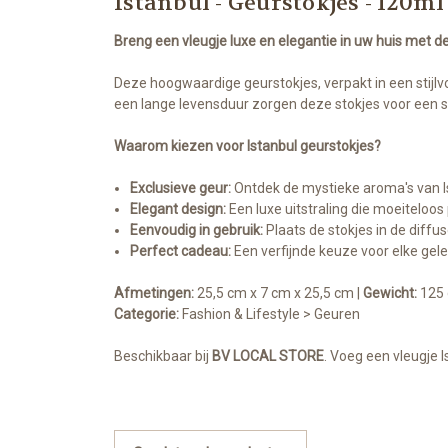
Istanbul - Geurstokjes - 120ml
Breng een vleugje luxe en elegantie in uw huis met de
Deze hoogwaardige geurstokjes, verpakt in een stijlv
een lange levensduur zorgen deze stokjes voor een su
Waarom kiezen voor Istanbul geurstokjes?
Exclusieve geur:
Ontdek de mystieke aroma's van Is
Elegant design:
Een luxe uitstraling die moeiteloos p
Eenvoudig in gebruik:
Plaats de stokjes in de diffu
Perfect cadeau:
Een verfijnde keuze voor elke gel
Afmetingen:
25,5 cm x 7 cm x 25,5 cm |
Gewicht:
125 
Categorie:
Fashion & Lifestyle > Geuren
Beschikbaar bij
BV LOCAL STORE
. Voeg een vleugje 