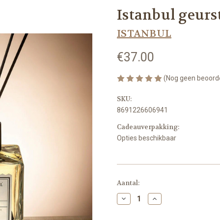
Istanbul geurst
ISTANBUL
€37.00
(Nog geen beoord
SKU:
8691226606941
Cadeauverpakking:
Opties beschikbaar
Huidige
Aantal:
voorraad:
Hoeveelheid
Hoeveelheid
verlagen
verhogen
van
van
Istanbul
Istanbul