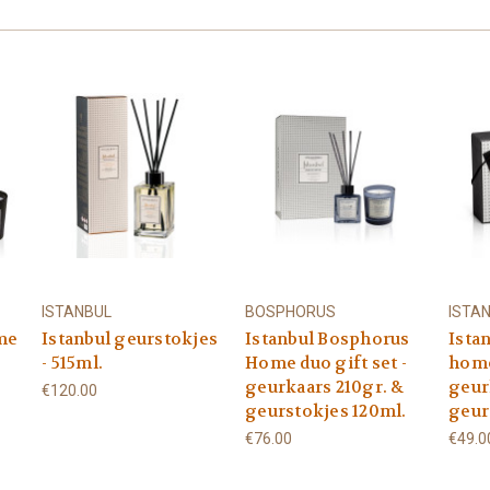
ISTANBUL
BOSPHORUS
ISTA
me
Istanbul geurstokjes
Istanbul Bosphorus
Ista
- 515ml.
Home duo gift set -
home
geurkaars 210gr. &
geur
€120.00
geurstokjes 120ml.
geur
€76.00
€49.0