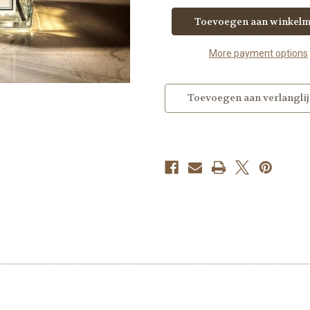
geurstokjes
geurstokjes
-
-
120ml.
120ml.
More payment options
Toevoegen aan verlanglij