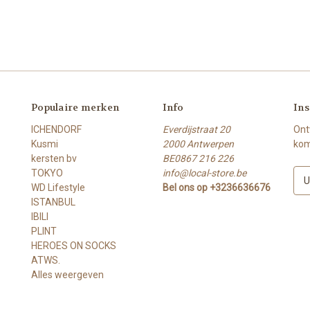
Populaire merken
Info
Ins
ICHENDORF
Everdijstraat 20
Ont
Kusmi
2000 Antwerpen
kom
kersten bv
BE0867 216 226
TOKYO
info@local-store.be
E
WD Lifestyle
Bel ons op +3236636676
-
ISTANBUL
m
IBILI
a
PLINT
i
HEROES ON SOCKS
l
ATWS.
a
Alles weergeven
d
r
e