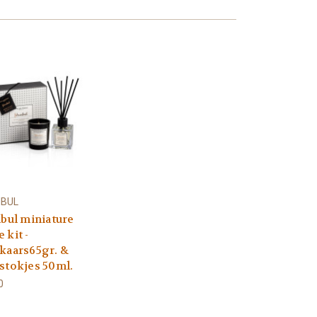
NBUL
nbul miniature
 kit -
kaars65gr. &
stokjes 50ml.
0