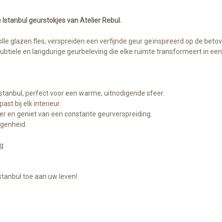
 Istanbul geurstokjes van Atelier Rebul.
olle glazen fles, verspreiden een verfijnde geur geïnspireerd op de bet
btiele en langdurige geurbeleving die elke ruimte transformeert in een
tanbul, perfect voor een warme, uitnodigende sfeer.
ast bij elk interieur.
ser en geniet van een constante geurverspreiding.
egenheid.
g
Istanbul toe aan uw leven!