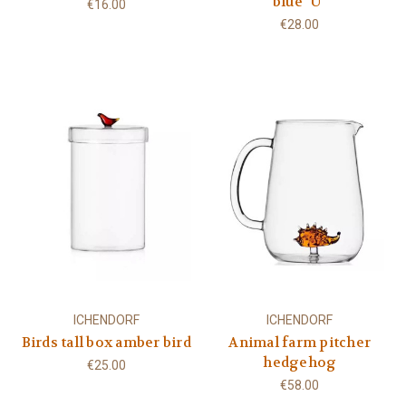
blue "U"
€16.00
€28.00
ICHENDORF
ICHENDORF
Birds tall box amber bird
Animal farm pitcher
hedgehog
€25.00
€58.00