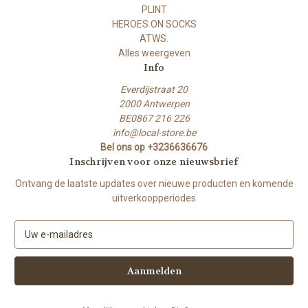
PLINT
HEROES ON SOCKS
ATWS.
Alles weergeven
Info
Everdijstraat 20
2000 Antwerpen
BE0867 216 226
info@local-store.be
Bel ons op +3236636676
Inschrijven voor onze nieuwsbrief
Ontvang de laatste updates over nieuwe producten en komende
uitverkoopperiodes
E
-
m
a
i
l