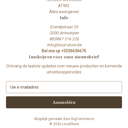
ATWS.
Alles weergeven
Info
Everdijstraat 20
2000 Antwerpen
BE0867 216 226
info@local-store.be
Bel ons op +3236636676
Inschrijven voor onze nieuwsbrief
Ontvang de laatste updates over nieuwe producten en komende
uitverkoopperiodes
E
-
m
a
i
l
Mogelijk gemaakt door
BigCommerce
a
© 2026 LocalStore
d