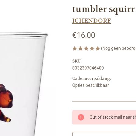
tumbler squirr
ICHENDORF
€16.00
(Nog geen beoord
SKU:
8032397046400
Cadeauverpakking:
Opties beschikbaar
Huidige
Out of stock mail naar 
voorraad: