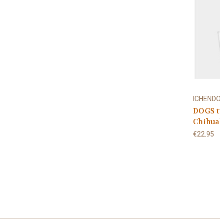
ICHEND
DOGS t
Chihua
€22.95