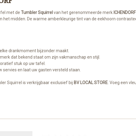
DORF
afel met de
Tumbler Squirrel
van het gerenommeerde merk
ICHENDORF
 het midden. De warme amberkleurige tint van de eekhoorn contrasteert
 elke drankmoment bijzonder maakt.
erk dat bekend staat om zijn vakmanschap en stijl.
oratief stuk op uw tafel.
 servies en laat uw gasten versteld staan.
r Squirrel is verkrijgbaar exclusief bij
BV LOCAL STORE
. Voeg een vle