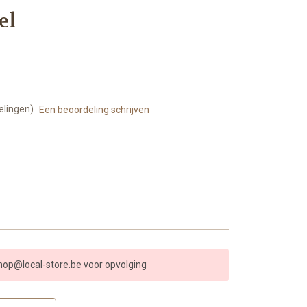
el
elingen)
Een beoordeling schrijven
shop@local-store.be voor opvolging