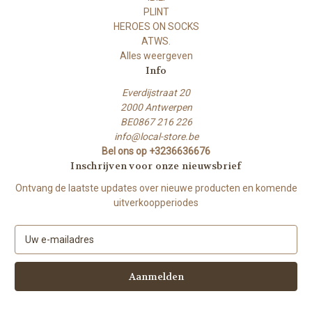
PLINT
HEROES ON SOCKS
ATWS.
Alles weergeven
Info
Everdijstraat 20
2000 Antwerpen
BE0867 216 226
info@local-store.be
Bel ons op +3236636676
Inschrijven voor onze nieuwsbrief
Ontvang de laatste updates over nieuwe producten en komende
uitverkoopperiodes
E
-
m
a
i
l