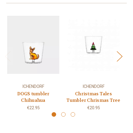
ICHENDORF
ICHENDORF
DOGS tumbler
Christmas Tales
D
Chihuahua
Tumbler Chrismas Tree
€22.95
€20.95