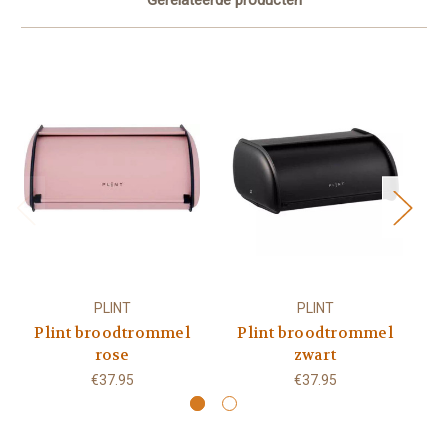
Gerelateerde producten
PLINT
PLINT
Plint broodtrommel
Plint broodtrommel
P
rose
zwart
€37.95
€37.95