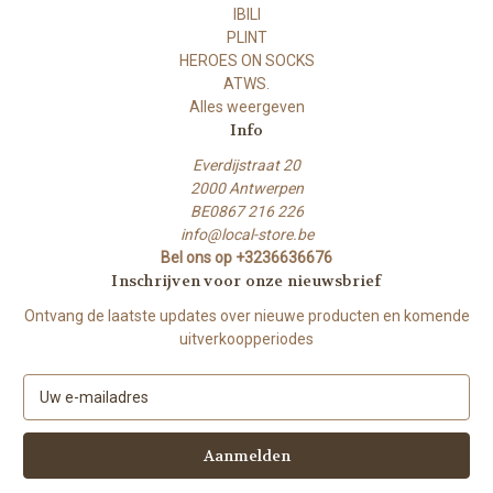
IBILI
PLINT
HEROES ON SOCKS
ATWS.
Alles weergeven
Info
Everdijstraat 20
2000 Antwerpen
BE0867 216 226
info@local-store.be
Bel ons op +3236636676
Inschrijven voor onze nieuwsbrief
Ontvang de laatste updates over nieuwe producten en komende
uitverkoopperiodes
E
-
m
a
i