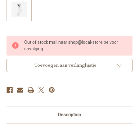
Huidige
Out of stock mail naar shop@local-store.be voor
voorraad:
opvolging
Toevoegen aan verlanglijstje
Description