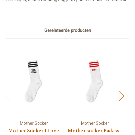
Gerelateerde producten
Mother Socker
Mother Socker
Mother Socker I Love
Mother socker Badass -
M