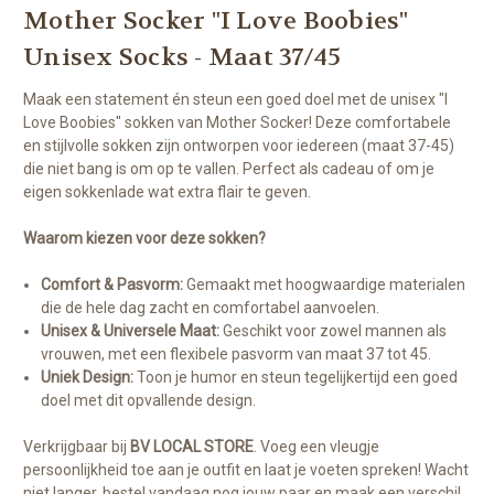
Mother Socker "I Love Boobies"
Unisex Socks - Maat 37/45
Maak een statement én steun een goed doel met de unisex "I
Love Boobies" sokken van Mother Socker! Deze comfortabele
en stijlvolle sokken zijn ontworpen voor iedereen (maat 37-45)
die niet bang is om op te vallen. Perfect als cadeau of om je
eigen sokkenlade wat extra flair te geven.
Waarom kiezen voor deze sokken?
Comfort & Pasvorm:
Gemaakt met hoogwaardige materialen
die de hele dag zacht en comfortabel aanvoelen.
Unisex & Universele Maat:
Geschikt voor zowel mannen als
vrouwen, met een flexibele pasvorm van maat 37 tot 45.
Uniek Design:
Toon je humor en steun tegelijkertijd een goed
doel met dit opvallende design.
Verkrijgbaar bij
BV LOCAL STORE
. Voeg een vleugje
persoonlijkheid toe aan je outfit en laat je voeten spreken! Wacht
niet langer, bestel vandaag nog jouw paar en maak een verschil.