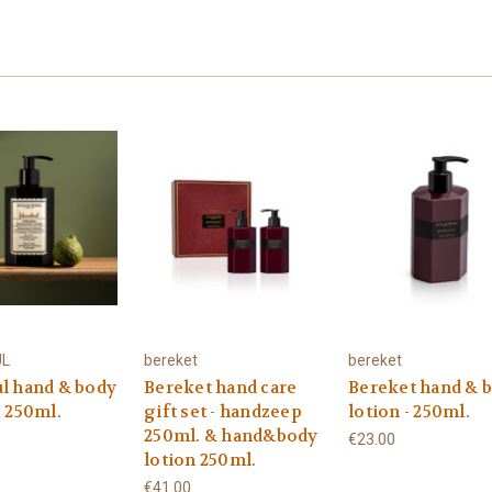
UL
bereket
bereket
ul hand & body
Bereket hand care
Bereket hand & 
- 250ml.
gift set - handzeep
lotion - 250ml.
250ml. & hand&body
€23.00
lotion 250ml.
€41.00