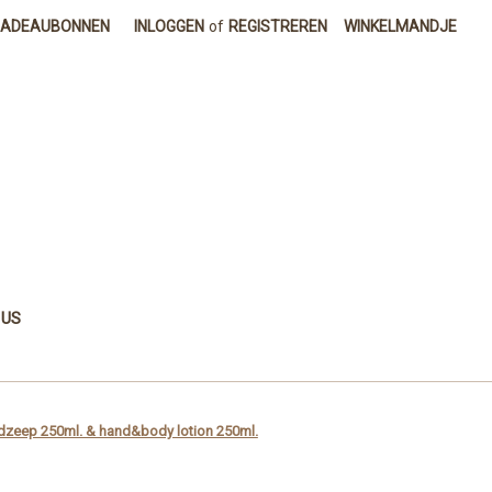
CADEAUBONNEN
INLOGGEN
of
REGISTREREN
WINKELMANDJE
 US
ndzeep 250ml. & hand&body lotion 250ml.