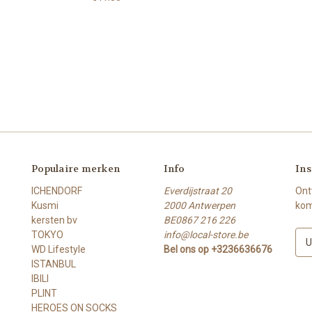
Populaire merken
Info
Ins
ICHENDORF
Everdijstraat 20
Ont
Kusmi
2000 Antwerpen
kom
kersten bv
BE0867 216 226
TOKYO
info@local-store.be
E
WD Lifestyle
Bel ons op +3236636676
-
ISTANBUL
m
IBILI
a
PLINT
i
HEROES ON SOCKS
l