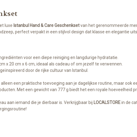
nkset
et luxe
Istanbul Hand & Care Geschenkset
van het gerenommeerde me
eep, perfect verpakt in een stijlvol design dat klasse en elegantie uits
grediënten voor een diepe reiniging en langdurige hydratatie.
cm x 20 cm x 6 cm, ideaal als cadeau of om jezelf te verwennen.
ïnspireerd door de rijke cultuur van Istanbul.
et alleen een praktische toevoeging aan je dagelijkse routine, maar ook ee
oducten. Met een gewicht van 777 g biedt het een royale hoeveelheid 
u aan iemand die je dierbaar is. Verkrijgbaar bij
LOCALSTORE
in de ca
rgingsroutine!