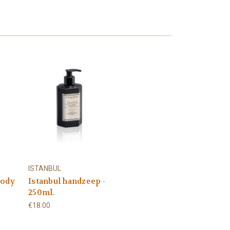
ISTANBUL
body
Istanbul handzeep -
250ml.
€18.00