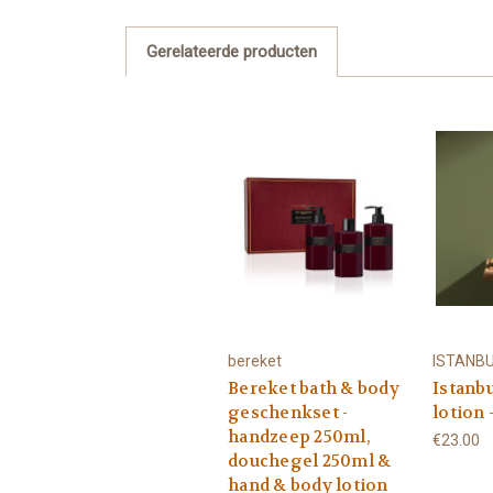
Gerelateerde producten
bereket
ISTANB
Bereket bath & body
Istanb
geschenkset -
lotion 
handzeep 250ml,
€23.00
douchegel 250ml &
hand & body lotion