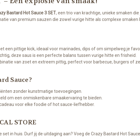
T – Een explosie van smaak!
azy Bastard Hot Sauce 3 SET
, een trio van krachtige, unieke smaken die
binatie van premium sauzen die zowel vurige hitte als complexe smaken 
et een pittige kick, ideaal voor marinades, dips of om simpelweg je favo
chtig, deze saus is een perfecte balans tussen vurige hitte en frisheid.
atie van zoet en extreem pittig, perfect voor barbecue, burgers of ze
ard Sauce?
ediënten zonder kunstmatige toevoegingen.
steld om een onmiskenbare smaakervaring te bieden.
g cadeau voor elke foodie of hot sauce-liefhebber.
LOCAL STORE
e set in huis. Durf jij de uitdaging aan? Voeg de Crazy Bastard Hot Sa