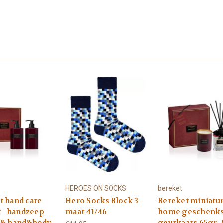
HEROES ON SOCKS
bereket
t hand care
Hero Socks Block 3 -
Bereket miniatu
t - handzeep
maat 41/46
home geschenks
 & hand&body
geurkaars 65gr. 