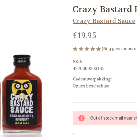
Crazy Bastard 
Crazy Bastard Sauce
€19.95
(Nog geen beoord
SKU:
4270000203145
Cadeauverpakking:
Opties beschikbaar
Huidige
Out of stock mail naar 
voorraad: