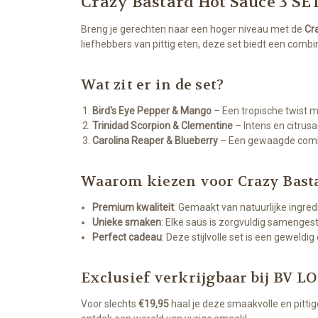
Crazy Bastard Hot Sauce 3 SE
Breng je gerechten naar een hoger niveau met de
Cr
liefhebbers van pittig eten, deze set biedt een com
Wat zit er in de set?
Bird's Eye Pepper & Mango
– Een tropische twist m
Trinidad Scorpion & Clementine
– Intens en citrusa
Carolina Reaper & Blueberry
– Een gewaagde combin
Waarom kiezen voor Crazy Bast
Premium kwaliteit
: Gemaakt van natuurlijke ingr
Unieke smaken
: Elke saus is zorgvuldig samenge
Perfect cadeau
: Deze stijlvolle set is een geweldi
Exclusief verkrijgbaar bij BV 
Voor slechts
€19,95
haal je deze smaakvolle en pittig