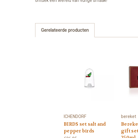
ontdek een wereld van vurige smaak!
Gerelateerde producten
ICHENDORF
bereket
BIRDS set salt and
Bereke
pepper birds
gift se
250ml.