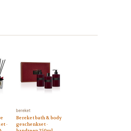
bereket
re
Bereket bath & body
et -
geschenkset -
&
handzeep 250ml,