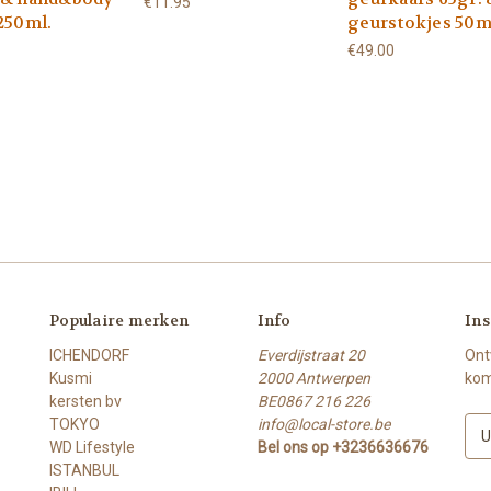
€11.95
 250ml.
geurstokjes 50m
€49.00
Populaire merken
Info
Ins
ICHENDORF
Everdijstraat 20
Ont
Kusmi
2000 Antwerpen
kom
kersten bv
BE0867 216 226
TOKYO
info@local-store.be
E
WD Lifestyle
Bel ons op +3236636676
-
ISTANBUL
m