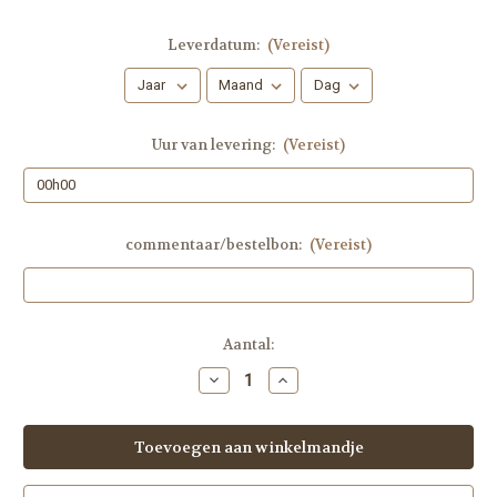
Leverdatum:
(Vereist)
Uur van levering:
(Vereist)
commentaar/bestelbon:
(Vereist)
Huidige
Aantal:
voorraad:
Hoeveelheid
Hoeveelheid
verlagen
verhogen
van
van
|
|
Broodpudding
Broodpudding
|
|