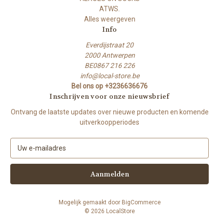
ATWS.
Alles weergeven
Info
Everdijstraat 20
2000 Antwerpen
BE0867 216 226
info@local-store.be
Bel ons op +3236636676
Inschrijven voor onze nieuwsbrief
Ontvang de laatste updates over nieuwe producten en komende
uitverkoopperiodes
E
-
m
a
i
l
Mogelijk gemaakt door
BigCommerce
a
© 2026 LocalStore
d