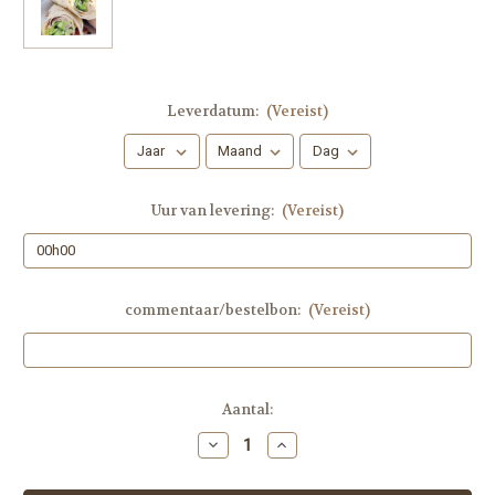
Leverdatum:
(Vereist)
Uur van levering:
(Vereist)
commentaar/bestelbon:
(Vereist)
Huidige
Aantal:
voorraad:
Hoeveelheid
Hoeveelheid
verlagen
verhogen
van
van
[
[