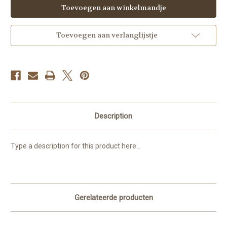
Assortiment
Assortiment
Wraps
Wraps
,
,
3
3
stuks
stuks
Toevoegen aan verlanglijstje
per
per
persoon
persoon
:
:
met
met
gerookte
gerookte
zalm
zalm
-
-
humus
humus
&
&
groenten
groenten
-
-
Description
pesto
pesto
en
en
Serrano
Serrano
ham
ham
Type a description for this product here...
]
]
Gerelateerde producten