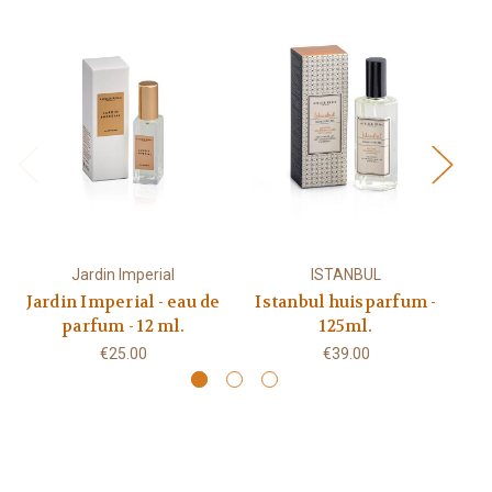
Jardin Imperial
ISTANBUL
Jardin Imperial - eau de
Istanbul huisparfum -
Ja
parfum - 12 ml.
125ml.
€25.00
€39.00