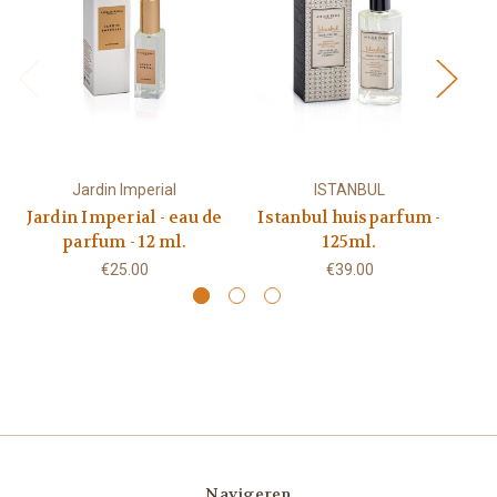
Jardin Imperial
ISTANBUL
Jardin Imperial - eau de
Istanbul huisparfum -
Ja
parfum - 12 ml.
125ml.
€25.00
€39.00
Navigeren