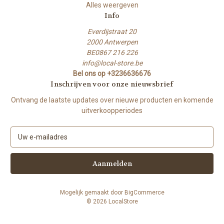
Alles weergeven
Info
Everdijstraat 20
2000 Antwerpen
BE0867 216 226
info@local-store.be
Bel ons op +3236636676
Inschrijven voor onze nieuwsbrief
Ontvang de laatste updates over nieuwe producten en komende
uitverkoopperiodes
E
-
m
a
i
l
Mogelijk gemaakt door
BigCommerce
a
© 2026 LocalStore
d
r