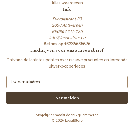
Alles weergeven
Info
Everdijstraat 20
2000 Antwerpen
BE0867 216 226
info@local-store.be
Bel ons op +3236636676
Inschrijven voor onze nieuwsbrief
Ontvang de laatste updates over nieuwe producten en komende
uitverkoopperiodes
E
-
m
a
i
l
Mogelijk gemaakt door
BigCommerce
a
© 2026 LocalStore
d
r