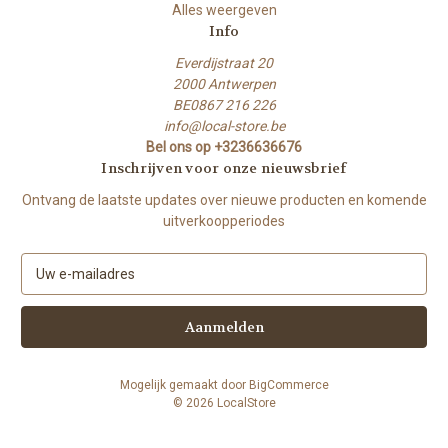
Alles weergeven
Info
Everdijstraat 20
2000 Antwerpen
BE0867 216 226
info@local-store.be
Bel ons op +3236636676
Inschrijven voor onze nieuwsbrief
Ontvang de laatste updates over nieuwe producten en komende
uitverkoopperiodes
E
-
m
a
i
l
Mogelijk gemaakt door
BigCommerce
a
© 2026 LocalStore
d
r