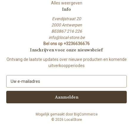
Alles weergeven
Info
Everdijstraat 20
2000 Antwerpen
BE0867 216 226
info@local-store.be
Bel ons op +3236636676
Inschrijven voor onze nieuwsbrief
Ontvang de laatste updates over nieuwe producten en komende
uitverkoopperiodes
E
-
m
a
i
l
Mogelijk gemaakt door
BigCommerce
a
© 2026 LocalStore
d
r